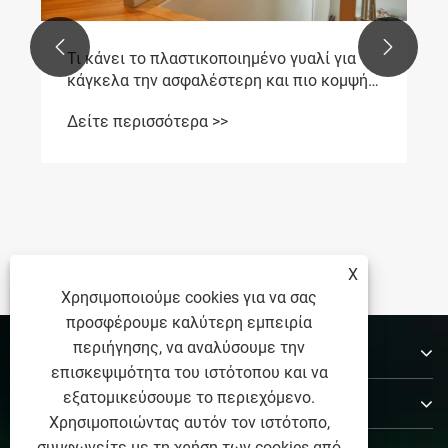


Τι κάνει το πλαστικοποιημένο γυαλί για
κάγκελα την ασφαλέστερη και πιο κομψή
επιλογή για μοντέρνα αρχιτεκτονική
Δείτε περισσότερα >>
Τι
μπ
εμ
Δε
X
Χρησιμοποιούμε cookies για να σας
προσφέρουμε καλύτερη εμπειρία
περιήγησης, να αναλύσουμε την
Σχετικά με εμάς
επισκεψιμότητα του ιστότοπου και να
εξατομικεύσουμε το περιεχόμενο.
Προϊόντα
Χρησιμοποιώντας αυτόν τον ιστότοπο,
συμφωνείτε με τη χρήση των cookies από