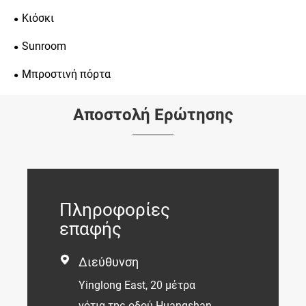
Κιόσκι
Sunroom
Μπροστινή πόρτα
Αποστολή Ερώτησης
Πληροφορίες
επαφής

Διεύθυνση
Yinglong East, 20 μέτρα
νότια της οδού Huangshan,