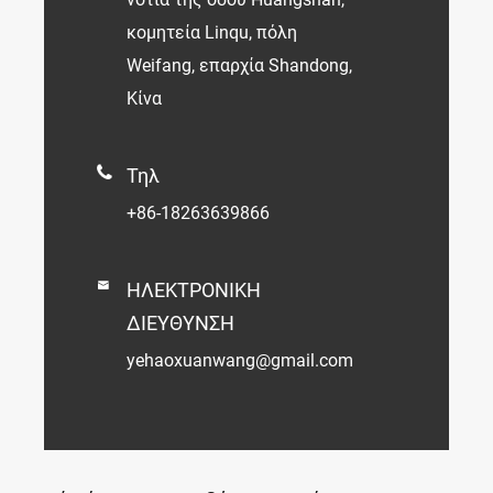
κομητεία Linqu, πόλη
Weifang, επαρχία Shandong,
Κίνα

Τηλ
+86-18263639866

ΗΛΕΚΤΡΟΝΙΚΗ
ΔΙΕΥΘΥΝΣΗ
yehaoxuanwang@gmail.com