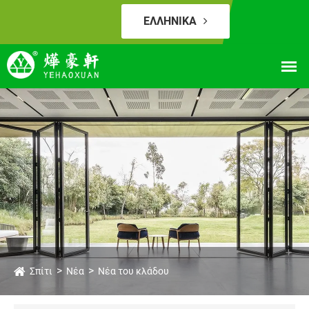
ΕΛΛΗΝΙΚΆ
Σπίτι
Νέα
Νέα του κλάδου