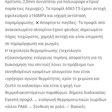
πρότυπο, 2,0mm συνιστάται για πολυώροφα κτίρια/
παράκτιες περιοχές). Τα προφίλ 6063-T5 έχουν αντοχή
εφελκυσμού ≥160MPa και ισχυρή αντίσταση
παραμόρφωσης. ❌ Αποφύγετε παγίδες: Τα προφίλ από
ανακυκλωμένο αλουμίνιο έχουν ψευδώς σημειωμένο
πάχος τοιχώματος, χαμηλή αντοχή και είναι επιρρεπή
σε παραμόρφωση και ρωγμές.
Η τεχνολογία θερμομόνωσης (τεχνολογία
εξοικονόμησης ενέργειας πυρήνα, απαραίτητη για τη
διακόσμηση του σπιτιού) λύνει το πρόβλημα των
συνηθισμένων κραμάτων αλουμινίου που είναι
«γρήγοροι αγωγοί θερμότητας, κρύο το χειμώνα και
ζεστό το καλοκαίρι» και είναι η ψυχή των
θερμοδιακοπτόμενων παραθύρων. Βήματα διαδικασίας:
Εγκοπή προφίλ → εισαγωγή θερμομονωτικών λωρίδων
νάιλον PA66 → Σύνθεση σε ρολό. ✅ Βασικές