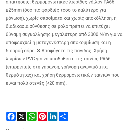
απαιτήσεις: θερμομονωτικές λωρίδες νάιλον PA66
≥25mm (όσο πιο φαρδιές τόσο το καλύτερο για
μόνωση), χωρίς σπασίματα και χωρίς αποκόλληση. η
διαδικασία σύνθεσης σε ρολό πρέπει να επιτύχει
δύναμη συγκόλλησης μεγαλύτερη από 3000 N/m για να
αποφευχθεί η μεταγενέστερη αποκομμίωση και η
διαρροή αέρα. ❌ Αποφύγετε τις παγίδες: Χρήση
λωρίδων PVC για να υποδυθείτε τις ταινίες PA66
(επιρρεπείς στη γήρανση, γρήγορη αγωγιμότητα
θερμότητας) και χρήση θερμομονωτικών ταινιών που
είναι πολύ στενές (<20 mm).
Facebook
X
WhatsApp
Pinterest
LinkedIn
Share