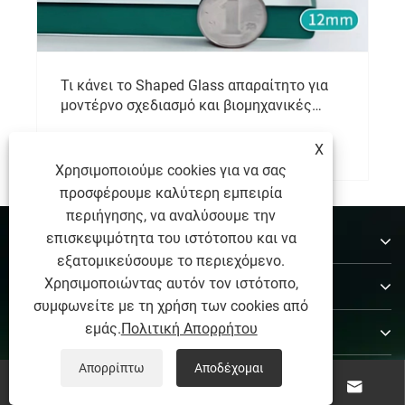
Τι κάνει το Shaped Glass απαραίτητο για
μοντέρνο σχεδιασμό και βιομηχανικές
εφαρμογές;
Δείτε περισσότερα >>
X
Χρησιμοποιούμε cookies για να σας
προσφέρουμε καλύτερη εμπειρία
περιήγησης, να αναλύσουμε την
Σχετικά με εμάς
επισκεψιμότητα του ιστότοπου και να
εξατομικεύσουμε το περιεχόμενο.
Χρησιμοποιώντας αυτόν τον ιστότοπο,
Προϊόντα
συμφωνείτε με τη χρήση των cookies από
εμάς.
Πολιτική Απορρήτου
Επικοινωνήστε μαζί μας
Απορρίπτω
Αποδέχομαι
ΑΚΟΛΟΥΘΗΣΕ ΜΑΣ



