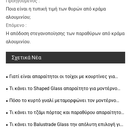
Προηγούμενος :
Ποια είναι η τυπική τιμή των θυρών από κράμα
αλουμινίου;
Επόμενο :
Η απόδοση στεγανοποίησης των παραθύρων από κράμα
αλουμινίου.
Σχετικά Νέα
Γιατί είναι απαραίτητοι οι τοίχοι με κουρτίνες για
μοντέρνο σχεδιασμό κτιρίων;
Τι κάνει το Shaped Glass απαραίτητο για μοντέρνο
σχεδιασμό και βιομηχανικές εφαρμογές;
Πόσο το κυρτό γυαλί μεταμορφώνει τον μοντέρνο
σχεδιασμό και τη βιομηχανική καινοτομία;
Τι κάνει το τζάμι πόρτας και παραθύρου απαραίτητο
για σύγχρονα κτίρια;
Τι κάνει το Balustrade Glass την απόλυτη επιλογή για