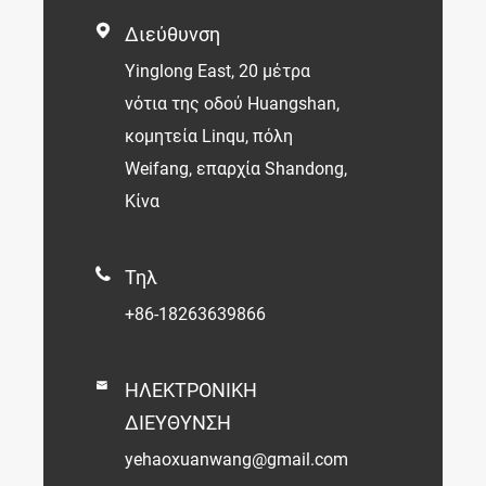

Διεύθυνση
Yinglong East, 20 μέτρα
νότια της οδού Huangshan,
κομητεία Linqu, πόλη
Weifang, επαρχία Shandong,
Κίνα

Τηλ
+86-18263639866

ΗΛΕΚΤΡΟΝΙΚΗ
ΔΙΕΥΘΥΝΣΗ
yehaoxuanwang@gmail.com