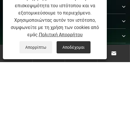
Σχετικά με εμάς
επισκεψιμότητα του ιστότοπου και να
εξατομικεύσουμε το περιεχόμενο.
Χρησιμοποιώντας αυτόν τον ιστότοπο,
Προϊόντα
συμφωνείτε με τη χρήση των cookies από
εμάς.
Πολιτική Απορρήτου
Επικοινωνήστε μαζί μας
Απορρίπτω
Αποδέχομαι
ΑΚΟΛΟΥΘΗΣΕ ΜΑΣ




Πνευματικά δικαιώματα © 2026 Weifang Yerui Industry
and Trade Co., Ltd. Με την επιφύλαξη παντός
δικαιώματος.
Links
|
Sitemap
|
RSS
|
XML
|
Πολιτική
Απορρήτου