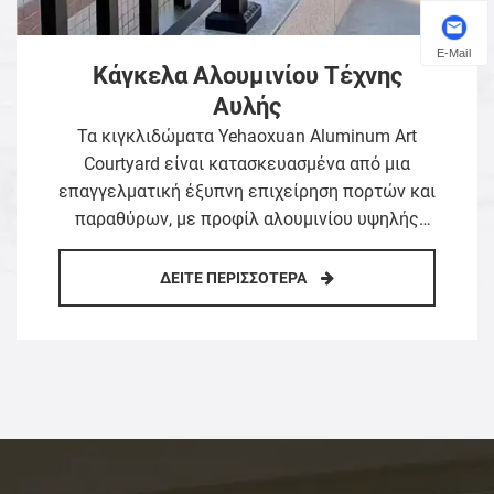
E-Mail
Κουρτινότοιχοι με κορνίζα
Ως επαγγελματίας προμηθευτής κουρτινών
τοίχων με βαθιά ρίζες στον τομέα των
κουρτινών τοίχων στην Κίνα, οι τοίχοι
κουρτινών με πλαίσιο Yehaoxuan
κατασκευάζονται από έναν ισχυρό
κατασκευαστή. Το εργοστάσιό τους
ΔΕΊΤΕ ΠΕΡΙΣΣΌΤΕΡΑ
χρησιμοποιεί κράμα αλουμινίου υψηλής
ακρίβειας 6063-T5 ως υλικό βάσης πλαισίου,
σε συνδυασμό με σκληρυμένο/
πολυκολλημένο/μονωμένο γυαλί.
Χρησιμοποιούν τυποποιημένη αρθρωτή
σχεδίαση και τεχνολογία στεγανοποίησης και
στεγανοποίησης. Το εκτεθειμένο πλαίσιο
σχηματίζει κανονικές διακοσμητικές γραμμές,
με χαρακτηριστικά δομικής σταθερότητας,