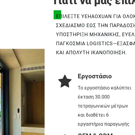
Γιατί να μας επι
ΕΠΙΛΈΞΤΕ YEHAOXUAN ΓΙΑ ΟΛΟ
ΣΧΕΔΙΑΣΜΌ ΈΩΣ ΤΗΝ ΠΑΡΆΔΟΣ
ΥΠΟΣΤΉΡΙΞΗ ΜΗΧΑΝΙΚΉΣ, ΕΥΈΛ
ΠΑΓΚΌΣΜΙΑ LOGISTICS—ΕΞΑΣΦΑ
ΚΑΙ ΑΠΌΛΥΤΗ ΙΚΑΝΟΠΟΊΗΣΗ.
Εργοστάσιο
Το εργοστάσιο καλύπτει
έκταση 30.000
τετραγωνικών μέτρων
και διαθέτει 6
εργαστήρια παραγωγής