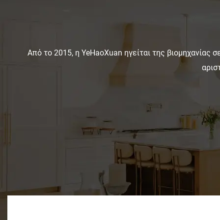
αέρα και αντοχή στην πίεση, και που απαιτεί
ελάχιστη συντήρηση, είναι μια ανώτερη
επιλογή για εξωτερικούς χώρους.
Από το 2015, η YeHaoXuan ηγείται της βιομηχανίας 
αρισ