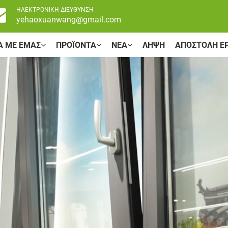
ΗΛΕΚΤΡΟΝΙΚΗ ΔΙΕΥΘΥΝΣΗ
yehaoxuanwang@gmail.com
Ά ΜΕ ΕΜΆΣ
ΠΡΟΪΌΝΤΑ
ΝΈΑ
ΛΉΨΗ
ΑΠΟΣΤΟΛΉ Ε