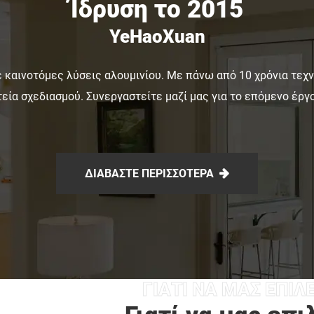
30 ετών, λύνουν τα προβλήματα σκουριάς και
Ίδρυση το 2015
υψηλής συντήρησης των παραδοσιακών
YeHaoXuan
σιδερένιων κιγκλιδωμάτων, ιδανικά για
πολυτελείς κατοικίες, βίλες και κατοικίες.
σε καινοτόμες λύσεις αλουμινίου. Με πάνω από 10 χρόνια τεχ
τεία σχεδιασμού. Συνεργαστείτε μαζί μας για το επόμενο έργο
ΔΙΑΒΆΣΤΕ ΠΕΡΙΣΣΌΤΕΡΑ
ΓΙΑΤΊ ΝΑ ΜΑΣ ΕΠΙΛ