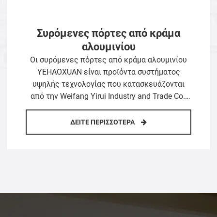
Κιόσκι από κράμα αλουμινίου
μινιμαλιστικού στυλ
Το κιόσκι από κράμα αλουμινίου Yehaoxuan
Minimalist Style είναι σχολαστικά
κατασκευασμένο από έναν επαγγελματία
κατασκευαστή κιόσκι. Χρησιμοποιώντας
κράμα αλουμινίου αεροπορίας ως υλικό
πυρήνα, συνδυάζει τέλεια τη μινιμαλιστική
ΔΕΊΤΕ ΠΕΡΙΣΣΌΤΕΡΑ
αισθητική του σχεδιασμού με την πρακτική
λειτουργικότητα σε εξωτερικούς χώρους. Ο
συνολικός σχεδιασμός διαθέτει καθαρές
γραμμές και αδιάκοσμη δομή, που
συμπληρώνεται από επίστρωση φθοράνθρακα
και εκτύπωση μεταφοράς κόκκων ξύλου. Με
εξαιρετική αντοχή στη διάβρωση, αντοχή στον