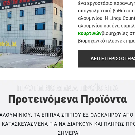
ένα εργοστάσιο παραγωγή
επαγγελματική βαθιά επε
αλουμινίου. Η Linqu Coun
αλουμινίου και ένα σύμπλ
κουρτινών
βιομηχανίες στ
βιομηχανικό πλεονέκτημα 
ΔΕΊΤΕ ΠΕΡΙΣΣΌΤΕΡ
ΠΡΟΤΕΙΝΌΜΕΝΑ ΠΡΟΪΌΝΤΑ
Προτεινόμενα Προϊόντα
ΛΟΥΜΙΝΊΟΥ, ΤΑ ΈΠΙΠΛΑ ΣΠΙΤΙΟΎ ΕΞ ΟΛΟΚΛΉΡΟΥ ΑΠΌ 
 ΚΑΤΑΣΚΕΥΑΣΜΈΝΑ ΓΙΑ ΝΑ ΔΙΑΡΚΟΎΝ ΚΑΙ ΠΛΉΡΩΣ ΠΡ
ΣΉΜΕΡΑ!