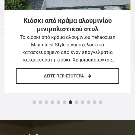
Κάγκελα Αλουμινίου Τέχνης
Αυλής
Τα κιγκλιδώματα Yehaoxuan Aluminum Art
Courtyard είναι κατασκευασμένα από μια
επαγγελματική έξυπνη επιχείρηση πορτών και
παραθύρων, με προφίλ αλουμινίου υψηλής
αντοχής, εξελιγμένη σφυρηλάτηση και
ολοκληρωμένη αισθητική και προστασία.
ΔΕΊΤΕ ΠΕΡΙΣΣΌΤΕΡΑ
Ανθεκτικά στη σκουριά και στις καιρικές
συνθήκες με ισχυρή σταθερότητα, υιοθετούν
την πλήρη προσαρμογή για να σπάσουν τους
παραδοσιακούς περιορισμούς ενός σχήματος,
να ταιριάζουν σε διαφορετικά στυλ
διακόσμησης και σενάρια και να παρέχουν
υπηρεσίες μίας στάσης. Με διάρκεια ζωής 20-